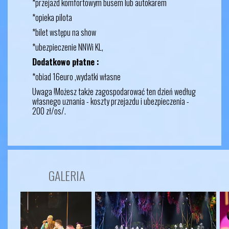
*przejazd komfortowym busem lub autokarem
*opieka pilota
*bilet wstępu na show
*ubezpieczenie NNWi KL,
Dodatkowo płatne :
*obiad 16euro ,wydatki własne
Uwaga !Możesz także zagospodarować ten dzień według
własnego uznania - koszty przejazdu i ubezpieczenia -
200 zł/os/.
GALERIA