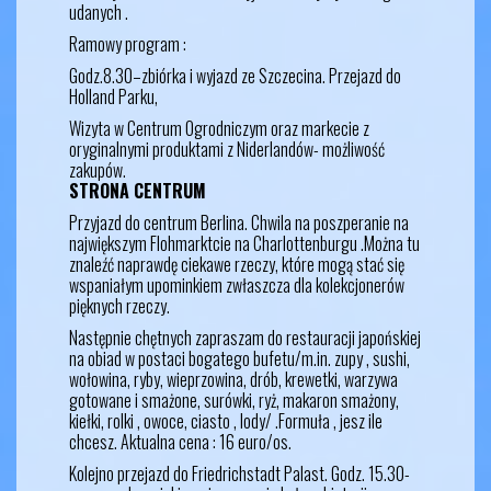
udanych .
Ramowy program :
Godz.8.30–zbiórka i wyjazd ze Szczecina. Przejazd do
Holland Parku,
Wizyta w Centrum Ogrodniczym oraz markecie z
oryginalnymi produktami z Niderlandów- możliwość
zakupów.
STRONA CENTRUM
Przyjazd do centrum Berlina. Chwila na poszperanie na
największym Flohmarktcie na Charlottenburgu .Można tu
znaleźć naprawdę ciekawe rzeczy, które mogą stać się
wspaniałym upominkiem zwłaszcza dla kolekcjonerów
pięknych rzeczy.
Następnie chętnych zapraszam do restauracji japońskiej
na obiad w postaci bogatego bufetu/m.in. zupy , sushi,
wołowina, ryby, wieprzowina, drób, krewetki, warzywa
gotowane i smażone, surówki, ryż, makaron smażony,
kiełki, rolki , owoce, ciasto , lody/ .Formuła , jesz ile
chcesz. Aktualna cena : 16 euro/os.
Kolejno przejazd do Friedrichstadt Palast. Godz. 15.30-