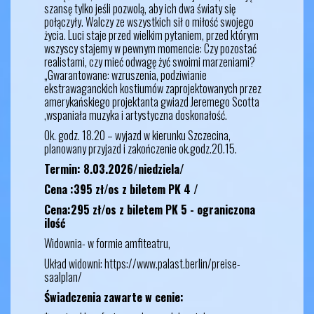
szansę tylko jeśli pozwolą, aby ich dwa światy się
połączyły. Walczy ze wszystkich sił o miłość swojego
życia. Luci staje przed wielkim pytaniem, przed którym
wszyscy stajemy w pewnym momencie: Czy pozostać
realistami, czy mieć odwagę żyć swoimi marzeniami?
„Gwarantowane: wzruszenia, podziwianie
ekstrawaganckich kostiumów zaprojektowanych przez
amerykańskiego projektanta gwiazd Jeremego Scotta
,wspaniała muzyka i artystyczna doskonałość.
Ok. godz. 18.20 – wyjazd w kierunku Szczecina,
planowany przyjazd i zakończenie ok.godz.20.15.
Termin: 8.03.2026/niedziela/
Cena :395 zł/os z biletem PK 4 /
Cena:295 zł/os z biletem PK 5 - ograniczona
ilość
Widownia- w formie amfiteatru,
Układ widowni:
https://www.palast.berlin/preise-
saalplan/
Świadczenia zawarte w cenie: