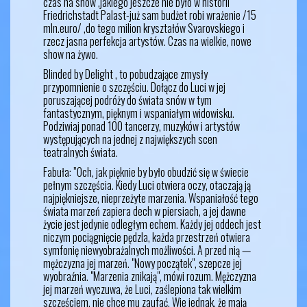
czas na show ,jakiego jeszcze nie było w historii
Friedrichstadt Palast-już sam budżet robi wrażenie /15
mln.euro/ ,do tego milion kryształów Svarovskiego i
rzecz jasna perfekcja artystów. Czas na wielkie, nowe
show na żywo.
Blinded by Delight , to pobudzające zmysły
przypomnienie o szczęściu. Dołącz do Luci w jej
poruszającej podróży do świata snów w tym
fantastycznym, pięknym i wspaniałym widowisku.
Podziwiaj ponad 100 tancerzy, muzyków i artystów
występujących na jednej z największych scen
teatralnych świata.
Fabuła: ”Och, jak pięknie by było obudzić się w świecie
pełnym szczęścia. Kiedy Luci otwiera oczy, otaczają ją
najpiękniejsze, nieprzeżyte marzenia. Wspaniałość tego
świata marzeń zapiera dech w piersiach, a jej dawne
życie jest jedynie odległym echem. Każdy jej oddech jest
niczym pociągnięcie pędzla, każda przestrzeń otwiera
symfonię niewyobrażalnych możliwości. A przed nią —
mężczyzna jej marzeń. "Nowy początek", szepcze jej
wyobraźnia. "Marzenia znikają", mówi rozum. Mężczyzna
jej marzeń wyczuwa, że Luci, zaślepiona tak wielkim
szczęściem, nie chce mu zaufać. Wie jednak, że mają